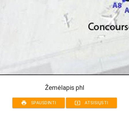
Žemėlapis phl
print
system_update_alt
SPAUSDINTI
ATSISIŲSTI